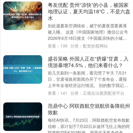
粤友优配 贵州“凉快”的小县，被国家
地理认证，夏天均温18℃，不是六盘
水
别处盛夏靠空调续命，威宁的夏夜需要裹薄
被入睡。 这是《中国国家地理》微信公众号
2026年6月18日推文《中国最凉快的小城，
在哪？ 》里的一句话。 被点名的这座小....
查看：
139
分类：
配资炒股网站
盛谷策略 外国人正在“挤爆”甘肃，入
境游暴增74.5%，他们来看什么？
前几天刷到一条新闻，看完愣了半天 7月21
日，甘肃省政府新闻办开了个发布会，通报
上半年全省经济运行情况。 别的数字我记不
太清，但有一组数据让我觉得有点意思：入
查看：
141
分类：
正规合法股票配资平台
境....
浩鼎中心 阿联酋航空就航班备降杭州
致歉
每经AI快讯，7月23日，阿联酋航空发布致歉
信称，原计划于7月22日从迪拜飞往上海的阿
联酋航空EK302航班，因恶劣天气条件备降