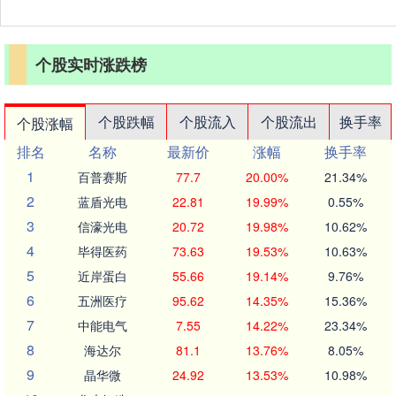
个股实时涨跌榜
个股跌幅
个股流入
个股流出
换手率
个股涨幅
排名
名称
最新价
涨幅
换手率
1
百普赛斯
77.7
20.00%
21.34%
2
蓝盾光电
22.81
19.99%
0.55%
3
信濠光电
20.72
19.98%
10.62%
4
毕得医药
73.63
19.53%
10.63%
5
近岸蛋白
55.66
19.14%
9.76%
6
五洲医疗
95.62
14.35%
15.36%
7
中能电气
7.55
14.22%
23.34%
8
海达尔
81.1
13.76%
8.05%
9
晶华微
24.92
13.53%
10.98%