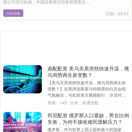
限公司登记机构：中国证券登记结算有限责任....
众银策略
日期：03-07
鼎配配资 美乌关系突然快速升温，俄
乌局势再生新变数？
【美乌关系突然快速升温，俄乌局势再生新
变数？】近期泽连斯基与特朗普的白宫会晤
气氛融洽，与此前美方频频敲打、冷淡对乌
的姿态形成鲜明反差。 这场突如其来的关系
查看：
145
分类：
富通优配
回暖，....
邦尼配资 俄罗斯人口紧缺，男女比例
失衡，为何不接收难民缓解压力？
俄罗斯，作为世界上国土面积最大的国家，