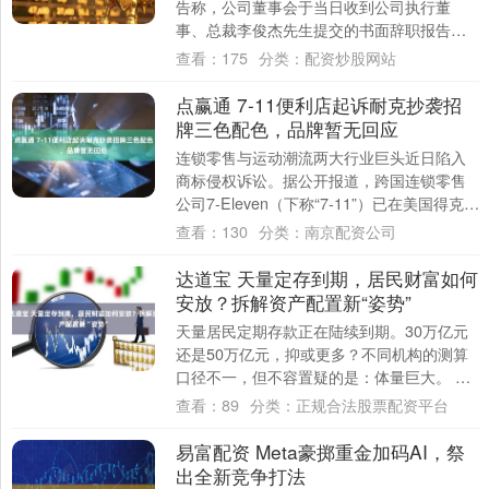
告称，公司董事会于当日收到公司执行董
事、总裁李俊杰先生提交的书面辞职报告，
李俊杰先生因工作调动原因辞去公司董
查看：
175
分类：
配资炒股网站
事、....
点赢通 7-11便利店起诉耐克抄袭招
牌三色配色，品牌暂无回应
连锁零售与运动潮流两大行业巨头近日陷入
商标侵权诉讼。据公开报道，跨国连锁零售
公司7-Eleven（下称“7-11”）已在美国得克萨
斯州联邦法院提起诉讼，指控运动....
查看：
130
分类：
南京配资公司
达道宝 天量定存到期，居民财富如何
安放？拆解资产配置新“姿势”
天量居民定期存款正在陆续到期。30万亿元
还是50万亿元，抑或更多？不同机构的测算
口径不一，但不容置疑的是：体量巨大。 当
这笔钱苏醒，面对的却是“1”字头存款利率....
查看：
89
分类：
正规合法股票配资平台
易富配资 Meta豪掷重金加码AI，祭
出全新竞争打法