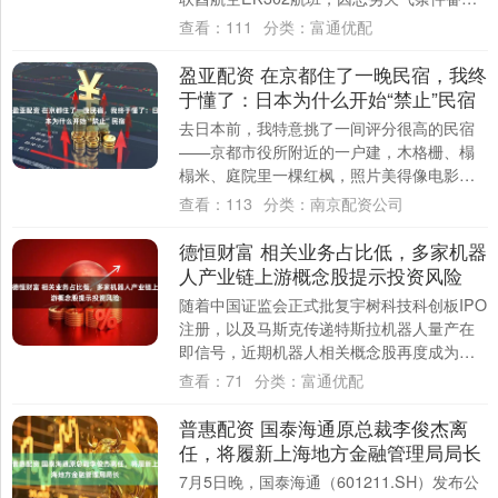
杭州。随后，航班因技术故障进一步....
查看：
111
分类：
富通优配
盈亚配资 在京都住了一晚民宿，我终
于懂了：日本为什么开始“禁止”民宿
去日本前，我特意挑了一间评分很高的民宿
——京都市役所附近的一户建，木格栅、榻
榻米、庭院里一棵红枫，照片美得像电影截
图。我甚至提前练了几句日语，准备跟房东
查看：
113
分类：
南京配资公司
寒暄两句....
德恒财富 相关业务占比低，多家机器
人产业链上游概念股提示投资风险
随着中国证监会正式批复宇树科技科创板IPO
注册，以及马斯克传递特斯拉机器人量产在
即信号，近期机器人相关概念股再度成为资
本市场热炒对象，多只个股已出现较大涨
查看：
71
分类：
富通优配
幅。不....
普惠配资 国泰海通原总裁李俊杰离
任，将履新上海地方金融管理局局长
7月5日晚，国泰海通（601211.SH）发布公