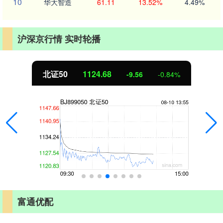
10
华大智造
61.11
13.52%
4.49%
沪深京行情 实时轮播
北证50
1124.56
-9.68
-0.85%
富通优配