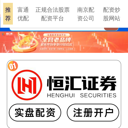
推
富通
正规合法股票
南京配
配资炒
荐
优配
配资平台
资公司
股网站
搜索