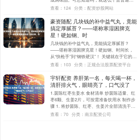
的蒜头，最近在咱们糖友圈子里被悄悄“点了
查看：
124
分类：
配资炒股网站
名”。....
豪资随配 几块钱的补中益气丸，竟能
搞定厚腻苔？——堪称寒湿困脾克
星！硬如钢、时
几块钱的补中益气丸，竟能搞定厚腻苔？
——堪称寒湿困脾克星！硬如钢、时间长，
从“快枪手”到“钢铁硬汉”！ 关键就在于它的升
阳举陷之力！ 结合患者舌头来看： 舌苔白....
查看：
103
分类：
正规合法股票配资平台
宇轩配资 养肝第一名，每天喝一杯，
清肝排火气，眼睛亮了，口气没了
1.茵陈红枣生姜水 食材清单 炒茵陈适量、红
枣6颗、生姜2片，可按需准备饮用水 制作步
骤 1. 将炒茵陈、红枣、生姜片全部清洗干
净； 2. 把处理完毕的所有食材....
查看：
70
分类：
南京配资公司