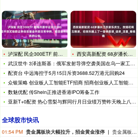
泸深配 民企300ETF 前海开源中证民企300交易型开放式
西安高新配资 68岁潘长江农家乐庆生，放烟花喝五粮液，给娱乐
武汉世牛 3泽连斯基：俄军发射导弹空袭美国在乌一家工厂，至少
配资台 中远海控于5月15日斥资3688.52万港元回购24
众银策略 创业板人工智能ETF招商 招商创业板人工智能交易型
数魅优配 传Shein正推进香港IPO筹备工作
亚新T+0配资 热心雪梨与辉同行月日业绩万赞昨天晚上八点_直
全球股市快讯
01:54 PM
贵金属板块大幅拉升，招金黄金涨停
贵金属板块大幅拉升，招金黄金涨停，晓程科技、西部黄金、四川黄金、湖南黄金、赤峰黄金跟涨。