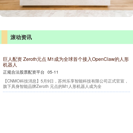
滚动资讯
资 当着万斯面，内塔尼亚胡否认“以色列是美国附庸
”说法
富通优配
03-05
【环球网报道 记者 索炎琦】据《以色列时报》报道，以色列总理
尼亚胡当地时间周三（22日）回应了有关“以色列是美国附庸
 你的孕期是什么颜色？读懂“五色管理”，做自己的
全官
南京配资公司
03-25
你有没有注意过，《孕产妇系统管理保健手册》封面上那个彩色
签？别小看它——那可是孕期健康的“红绿灯”！ 红、橙、黄