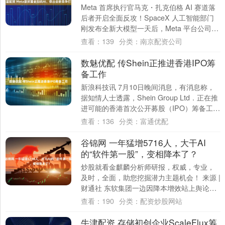
Meta 首席执行官马克・扎克伯格 AI 赛道落
后者开启全面反攻！SpaceX 人工智能部门
刚发布全新大模型一天后，Meta 平台公司便
于周四推出自家最新模型 ....
查看：
139
分类：
南京配资公司
数魅优配 传Shein正推进香港IPO筹
备工作
新浪科技讯 7月10日晚间消息，有消息称，
据知情人士透露，Shein Group Ltd．正在推
进可能的香港首次公开募股（IPO）筹备工
作。 据报道，因讨论未公....
查看：
136
分类：
富通优配
谷锦网 一年猛增5716人，大干AI
的“软件第一股”，变相降本了？
炒股就看金麒麟分析师研报，权威，专业，
及时，全面，助您挖掘潜力主题机会！ 来源 |
财通社 东软集团一边因降本增效站上舆论风
口，一边却在资本市场迎来大涨。 7月....
查看：
190
分类：
配资炒股网站
牛津配资 存储初创企业ScaleFlux筹