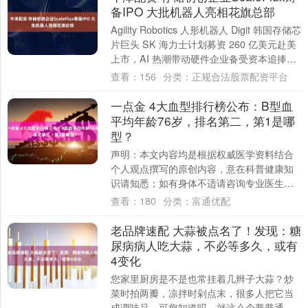
备IPO 大批机器人亮相花旗总部
Agility Robotics 人形机器人 Digit 韩国存储芯
片巨头 SK 海力士计划募资 260 亿美元赴美
上市，AI 热潮带动硬件企业备受资本追捧。
眼....
查看：
156
分类：
正规合法股票配资平台
一点金 4大血型排行榜公布：B型血
平均年龄76岁，排名第二，第1是哪
型？
声明：本文内容均是根据权威医学资料结合
个人观点撰写的原创内容，意在科普健康知
识请知悉；如有身体不适请咨询专业医生。
血型决定寿命？这话要是搁在几年前从谁嘴
查看：
180
分类：
富通优配
里说出....
老品牌速配 大蒜被点名了！发现：糖
尿病病人吃大蒜，不必等多久，或有
4变化
您家里厨房是不是也常挂着几辫子大蒜？炒
菜时拍两瓣，凉拌时剁点末，很多人把它当
成调味品。可您知道吗，就这么个普普通通