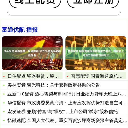
富通优配 播报
日斗配资 瓷器鉴赏，银通拍卖行2026年夏季瓷器抢先看
普惠配资 国泰海通原总裁李俊杰离任，将履新上海地方金融管理局
美林资管 聚光科技：关于获得政府补助的公告
亚新T+0配资 热心雪梨与辉同行月日业绩万赞昨天晚上八点_直
华信配资 市政协委员黄海清：上海应发挥优势打造自主可控的算力
宏发证券 兼顾“传富”与“掌权”，上市公司“试水”股权信托
忆融速配 全国人大代表、重庆百货沙坪商场资深主管龚定玲：以法