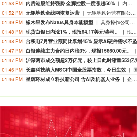
01:53 PM
内房港股维持强势 金辉控股一度涨超50%
内房港股午后维持强势，金辉控股(09993.HK)一度涨超50%。截至发稿，金辉控股涨47%，碧桂园(02007.HK)和世茂集团(00813.HK)涨10%。消息面上，北京7日发布通知，明确非京籍家庭购买五环内商品住房的社保或个税缴纳年限由“2年”，调减为“1年”。并且适度提高住房公积金最高贷款额度。
01:52 PM
无锡地铁全线网恢复运营
无锡地铁运营有限公司8月10日消息，即时起，无锡地铁全线网（含S1线）恢复正常运营，市民乘客可放心乘坐地铁出行。
01:49 PM
橡木果发布Natus具身本能模型
具身操作公司橡木果机器人（Acorn Robot）正式发布“Natus AGE-0具身本能模型”，同步宣布完成天使轮融资。本轮融资由招商局创投、蔚来资本共同领投，水木清华校友种子基金跟投。
01:48 PM
现货白银日内涨1%，现报64.17美元/盎司。
现货白银日内涨1%，现报64.17美元/盎司。
01:48 PM
台积电7月营业额同比跃增45% 显示AI硬件需求不
01:47 PM
白银连续主力合约日内涨3%，现报15660.00元。
01:47 PM
01:46 PM
长鑫科技纳入MSCI中国全股票指数，今日生效
01:46 PM
星辉环材成立科技新公司 含AI及机器人业务
企查查APP显示，近日，星辉九识（济宁）科技有限公司成立，经营范围包含智能机器人的研发；人工智能行业应用系统集成服务；人工智能应用软件开发；智能机器人销售等。企查查股权穿透显示，该公司由星辉环材间接全资持股。