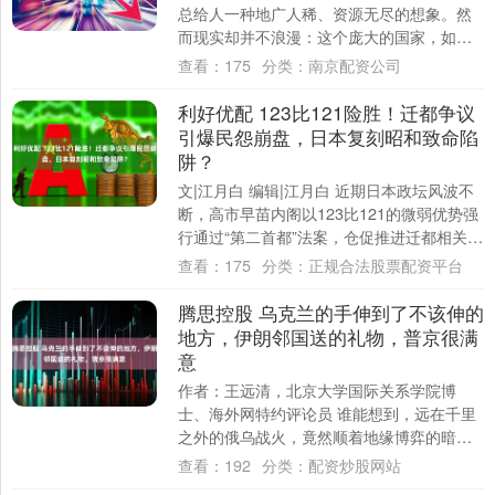
总给人一种地广人稀、资源无尽的想象。然
而现实却并不浪漫：这个庞大的国家，如今
人口约1.44亿，这个数字放在它辽阔的疆域
查看：
175
分类：
南京配资公司
之上....
利好优配 123比121险胜！迁都争议
引爆民怨崩盘，日本复刻昭和致命陷
阱？
文|江月白 编辑|江月白 近期日本政坛风波不
断，高市早苗内阁以123比121的微弱优势强
行通过“第二首都”法案，仓促推进迁都相关布
局。 此举全然无视民众民生困境....
查看：
175
分类：
正规合法股票配资平台
腾思控股 乌克兰的手伸到了不该伸的
地方，伊朗邻国送的礼物，普京很满
意
作者：王远清，北京大学国际关系学院博
士、海外网特约评论员 谁能想到，远在千里
之外的俄乌战火，竟然顺着地缘博弈的暗
流，一路烧到了中东腹地。伊拉克安全高官
查看：
192
分类：
配资炒股网站
突然公开指....